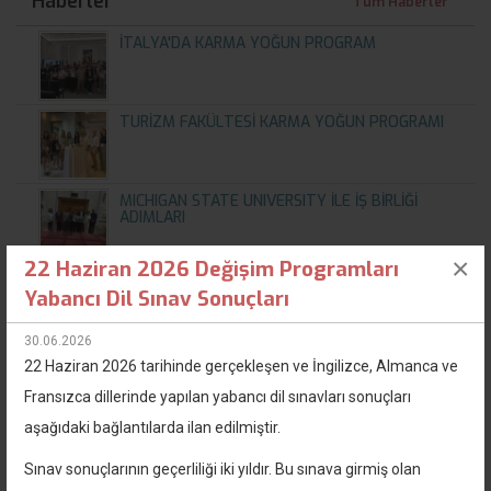
Haberler
Tüm Haberler
İTALYA'DA KARMA YOĞUN PROGRAM
TURİZM FAKÜLTESİ KARMA YOĞUN PROGRAMI
MICHIGAN STATE UNIVERSITY İLE İŞ BİRLİĞİ
ADIMLARI
×
22 Haziran 2026 Değişim Programları
IV. Akademik Atçılık Çalıştayı Sunumumuz
Yabancı Dil Sınav Sonuçları
30.06.2026
KÜTAHYA DUMLUPINAR ÜNİVERSİTESİ İLE
22 Haziran 2026 tarihinde gerçekleşen ve İngilizce, Almanca ve
ORTAK PERSONEL HAFTASI
Fransızca dillerinde yapılan yabancı dil sınavları sonuçları
aşağıdaki bağlantılarda ilan edilmiştir.
Sosyal Medya
Sınav sonuçlarının geçerliliği iki yıldır. Bu sınava girmiş olan