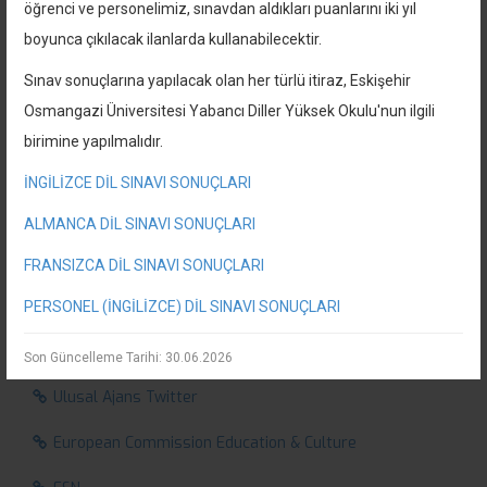
öğrenci ve personelimiz, sınavdan aldıkları puanlarını iki yıl
boyunca çıkılacak ilanlarda kullanabilecektir.
Sınav sonuçlarına yapılacak olan her türlü itiraz, Eskişehir
Osmangazi Üniversitesi Yabancı Diller Yüksek Okulu'nun ilgili
birimine yapılmalıdır.
İNGİLİZCE DİL SINAVI SONUÇLARI
Hızlı Bağlantılar
ALMANCA DİL SINAVI SONUÇLARI
Birim Kalite Yönetimi
FRANSIZCA DİL SINAVI SONUÇLARI
Ulusal Ajans
PERSONEL (İNGİLİZCE) DİL SINAVI SONUÇLARI
Ulusal Ajans Facebook
Son Güncelleme Tarihi: 30.06.2026
Ulusal Ajans Twitter
European Commission Education & Culture