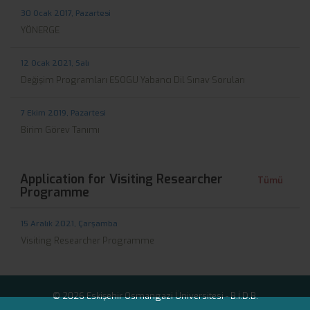
30 Ocak 2017, Pazartesi
YÖNERGE
12 Ocak 2021, Salı
Değişim Programları ESOGU Yabancı Dil Sınav Soruları
7 Ekim 2019, Pazartesi
Birim Görev Tanımı
Application for Visiting Researcher
Tümü
Programme
15 Aralık 2021, Çarşamba
Visiting Researcher Programme
© 2026 Eskişehir Osmangazi Üniversitesi -
B.İ.D.B.