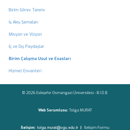
Birim Görev Tanımı
İş Akış Şemaları
Misyon ve Vizyon
İç ve Dış Paydaşlar
Birim Çalışma Usul ve Esasları
Hizmet Envanteri
© 2026 Eskişehir Osmangazi Üniversitesi -
B.İ.D.B.
Web Sorumlusu:
Tolga MURAT
İletişim:
|
İletişim Formu